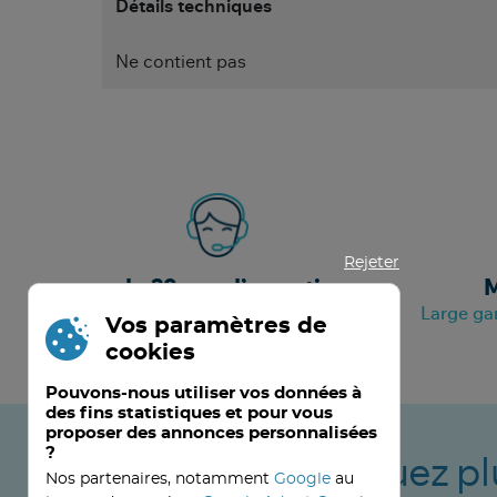
Détails techniques
Ne contient pas
Rejeter
+ de 20 ans d’expertise
M
A votre service depuis septembre 2000
Large ga
Vos paramètres de
cookies
Pouvons-nous utiliser vos données à
des fins statistiques et pour vous
proposer des annonces personnalisées
?
Ne manquez pl
Nos partenaires, notamment
Google
au