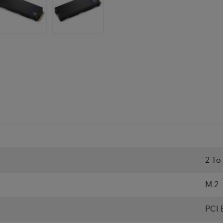
2 To
M.2
PCI 