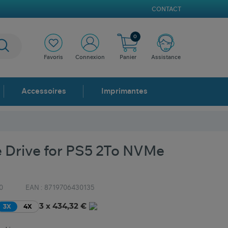
CONTACT
0
Favoris
Connexion
Panier
Assistance
Accessoires
Imprimantes
Drive for PS5 2To NVMe
0
EAN :
8719706430135
3 x 434,32 €
3X
4X