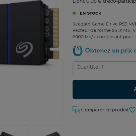
Dont 0,05 € d'éco-partici
EN STOCK
Seagate Game Drive PS5 NVMe.
Facteur de forme SSD: M.2, Vi
6000 Mo/s, composant pour: 
Obtenez un prix c
favorite_border
Comparer ce produit