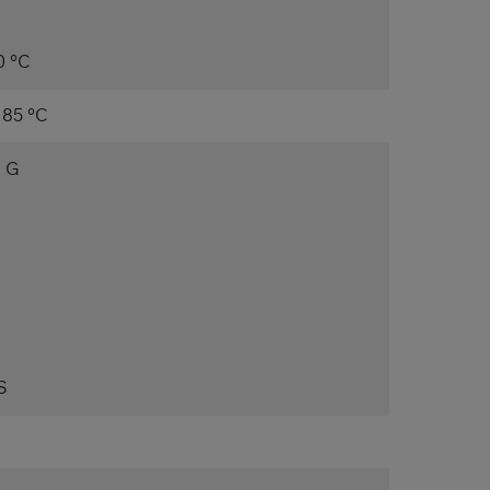
0 °C
- 85 °C
 G
S