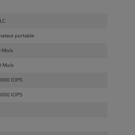
TLC
nateur portable
 Mo/s
 Mo/s
0000 IOPS
0000 IOPS