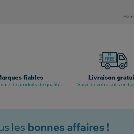
Halo
arques fiables
Livraison gratu
mme de produits de qualité
Suivi de votre colis en te
us les
bonnes affaires !