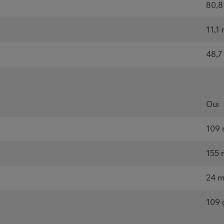
80,
11,1
48,7
Oui
109
155
24 
109 