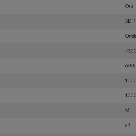
Oui
3D 
Ordi
7300
6000
100
100
M
x4