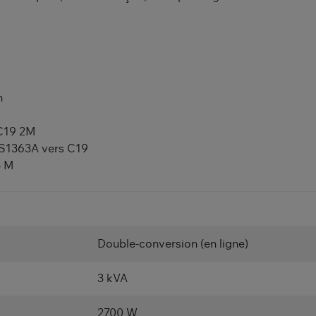
n
 C19 2M
 BS1363A vers C19
5 M
Double-conversion (en ligne)
3 kVA
2700 W