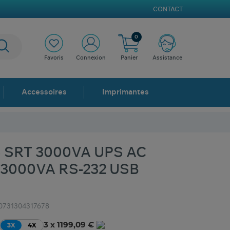
CONTACT
0
Favoris
Connexion
Panier
Assistance
Accessoires
Imprimantes
 SRT 3000VA UPS AC
 3000VA RS-232 USB
0731304317678
3 x 1199,09 €
3X
4X