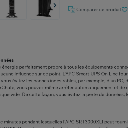

favorite_border
Comparer ce produit
données
 énergie parfaitement propre à tous les équipements conne
ucune influence sur ce point. L'APC Smart-UPS On-Line four
vous évitez les pannes indésirables, par exemple, d'un PC, d
erChute, vous pouvez même arrêter automatiquement et de ma
resque vide. De cette façon, vous évitez la perte de données
e minutes pendant lesquelles l'APC SRT3000XLI peut fourn