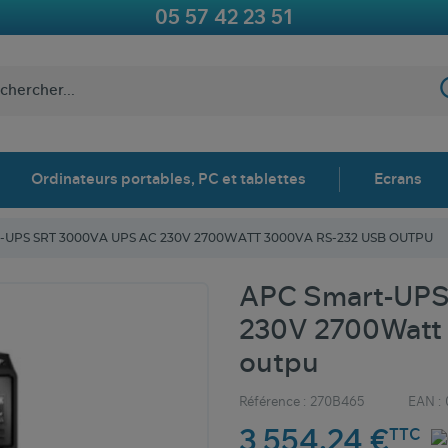
05 57 42 23 51
Ordinateurs portables, PC et tablettes
Ecrans
-UPS SRT 3000VA UPS AC 230V 2700WATT 3000VA RS-232 USB OUTPU
APC Smart-UPS
230V 2700Watt
outpu
Référence :
270B465
EAN :
3 554,24 €
TTC