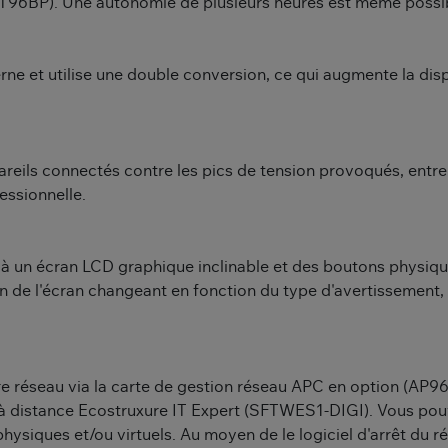
RT96BP). Une autonomie de plusieurs heures est même possi
e et utilise une double conversion, ce qui augmente la dispo
eils connectés contre les pics de tension provoqués, entre 
essionnelle.
 à un écran LCD graphique inclinable et des boutons physique
an de l'écran changeant en fonction du type d'avertissement, 
e réseau via la carte de gestion réseau APC en option (AP96
n à distance Ecostruxure IT Expert (SFTWES1-DIGI). Vous 
s physiques et/ou virtuels. Au moyen de le logiciel d'arrêt d