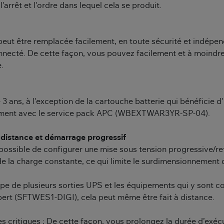
arrêt et l'ordre dans lequel cela se produit.
ut être remplacée facilement, en toute sécurité et indépend
ecté. De cette façon, vous pouvez facilement et à moindre 
.
 ans, à l'exception de la cartouche batterie qui bénéficie d
ivement avec le service pack APC (WBEXTWAR3YR-SP-04).
distance et démarrage progressif
possible de configurer une mise sous tension progressive/re
de la charge constante, ce qui limite le surdimensionnement d
oupe de plusieurs sorties UPS et les équipements qui y sont 
pert (SFTWES1-DIGI), cela peut même être fait à distance.
s critiques ; De cette façon, vous prolongez la durée d’exéc