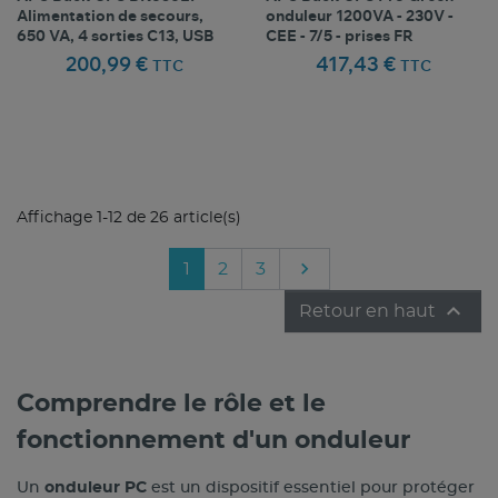
Alimentation de secours,
onduleur 1200VA - 230V -
650 VA, 4 sorties C13, USB
CEE - 7/5 - prises FR
200,99 €
417,43 €
TTC
TTC
Comparer ce
Comparer ce
favorite_border
favorite_border
Favoris
Favoris
produit
produit
Affichage 1-12 de 26 article(s)

Suivant
1
2
3

Retour en haut
Comprendre le rôle et le
fonctionnement d'un onduleur
Un
onduleur PC
est un dispositif essentiel pour protéger