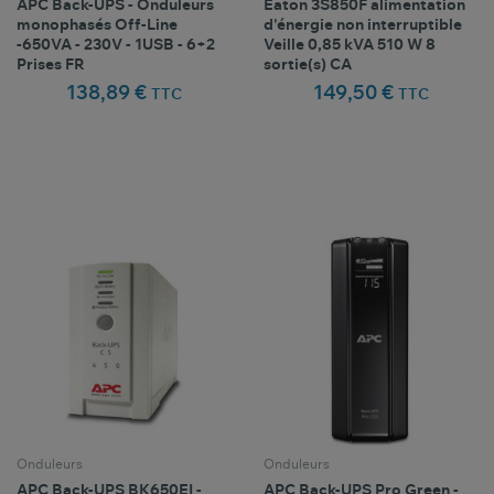
APC Back-UPS - Onduleurs
Eaton 3S850F alimentation
monophasés Off-Line
d'énergie non interruptible
-650VA - 230V - 1USB - 6+2
Veille 0,85 kVA 510 W 8
Prises FR
sortie(s) CA
138,89 €
149,50 €
TTC
TTC
Comparer ce
Comparer ce
favorite_border
favorite_border
Favoris
Favoris
produit
produit
Onduleurs
Onduleurs
APC Back-UPS BK650EI -
APC Back-UPS Pro Green -