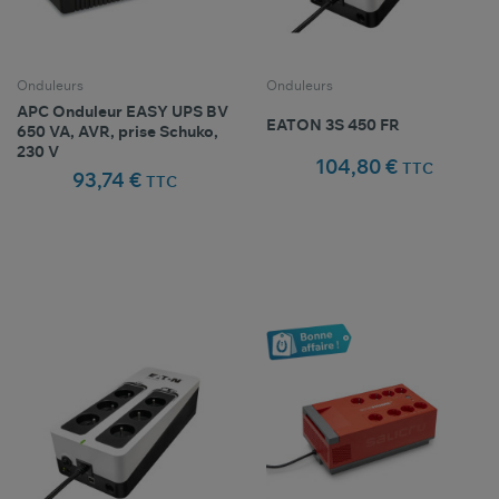
Onduleurs
Onduleurs
APC Onduleur EASY UPS BV
EATON 3S 450 FR
650 VA, AVR, prise Schuko,
230 V
104,80 €
TTC
93,74 €
TTC
Comparer ce
Comparer ce
favorite_border
favorite_border
Favoris
Favoris
produit
produit