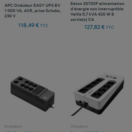
Eaton 3S700F alimentation
APC Onduleur EASY UPS BV
d'énergie non interruptible
1 000 VA, AVR, prise Schuko,
Veille 0,7 kVA 420 W 8
230 V
sortie(s) CA
118,49 €
TTC
127,82 €
TTC
Comparer ce
Comparer ce
favorite_border
favorite_border
Favoris
Favoris
produit
produit
Onduleurs
Onduleurs