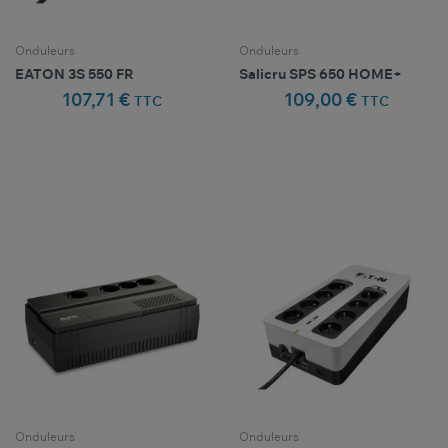
Onduleurs
Onduleurs
EATON 3S 550 FR
Salicru SPS 650 HOME+
107,71 €
109,00 €
TTC
TTC
Comparer ce
Comparer ce
favorite_border
favorite_border
Favoris
Favoris
produit
produit
Onduleurs
Onduleurs