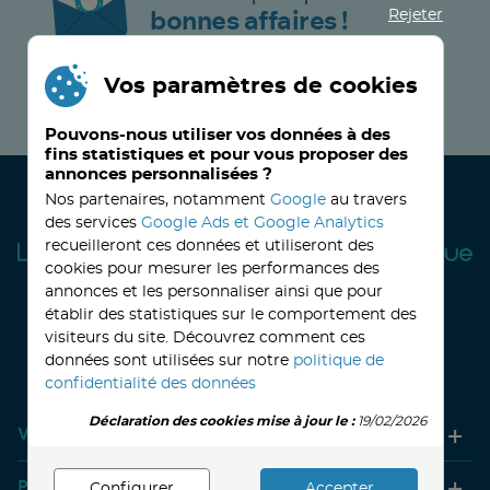
Rejeter
bonnes affaires !
Vos paramètres de cookies
JE M’INSCRIS MAINTENANT !
Pouvons-nous utiliser vos données à des
fins statistiques et pour vous proposer des
annonces personnalisées ?
Nos partenaires, notamment
Google
au travers
des services
Google Ads et Google Analytics
recueilleront ces données et utiliseront des
cookies pour mesurer les performances des
annonces et les personnaliser ainsi que pour
établir des statistiques sur le comportement des
visiteurs du site. Découvrez comment ces
32, avenue Haussmann
33390 BLAYE
Lundi
14h-18h
Mardi à vendredi
8h30-12h00 - 14h-18h
données sont utilisées sur notre
politique de
Le Samedi
9h30 - 12h30
confidentialité des données
Déclaration des cookies mise à jour le :
19/02/2026
Votre compte
Produits
Configurer
Accepter