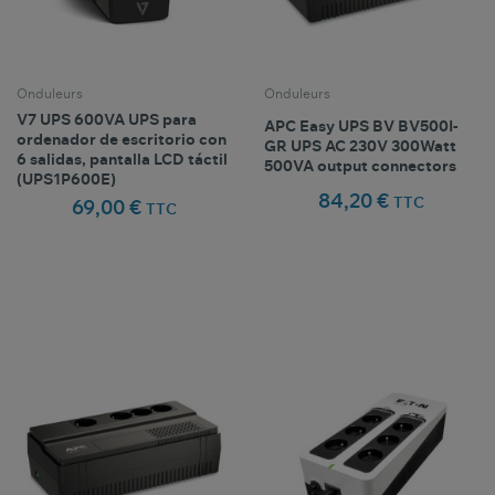
Onduleurs
Onduleurs
V7 UPS 600VA UPS para
APC Easy UPS BV BV500I-
ordenador de escritorio con
GR UPS AC 230V 300Watt
6 salidas, pantalla LCD táctil
500VA output connectors
(UPS1P600E)
84,20 €
TTC
69,00 €
TTC
Comparer ce
Comparer ce
favorite_border
favorite_border
Favoris
Favoris
produit
produit