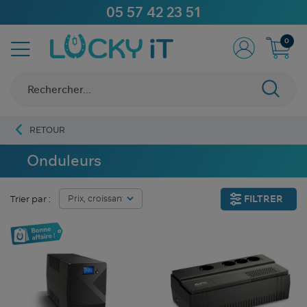
05 57 42 23 51
0
RETOUR
Onduleurs
FILTRER
Trier par :