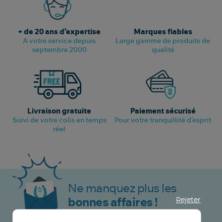
+ de 20 ans d’expertise
Marques fiables
A votre service depuis
Large gamme de produits de
septembre 2000
qualité
Livraison gratuite
Paiement sécurisé
Suivi de votre colis en temps
Pour votre tranquillité d’esprit
réel
Ne manquez plus les
Rejeter
bonnes affaires !