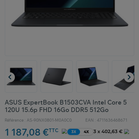


ASUS ExpertBook B1503CVA Intel Core 5
120U 15.6p FHD 16Go DDR5 512Go
Référence :
AS-90NX0801-M0A0C0
EAN :
4711636468671
1 187,08 €
TTC
3 x 402,63 €
3X
4X