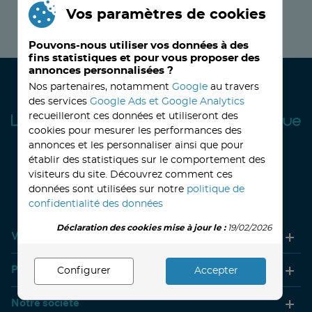
Vos paramètres de cookies
JE M’INSCRIS MAINTENANT !
Pouvons-nous utiliser vos données à des
fins statistiques et pour vous proposer des
annonces personnalisées ?
Nos partenaires, notamment
Google
au travers
des services
Google Ads et Google Analytics
recueilleront ces données et utiliseront des
cookies pour mesurer les performances des
annonces et les personnaliser ainsi que pour
établir des statistiques sur le comportement des
visiteurs du site. Découvrez comment ces
32, avenue Haussmann
33390 BLAYE
Lundi
14h-18h
Mardi à vendredi
8h30-12h00 - 14h-18h
données sont utilisées sur notre
politique de
Le Samedi
9h30 - 12h30
confidentialité des données
Déclaration des cookies mise à jour le :
19/02/2026
Votre compte
Produits
Configurer
Accepter
Notre société