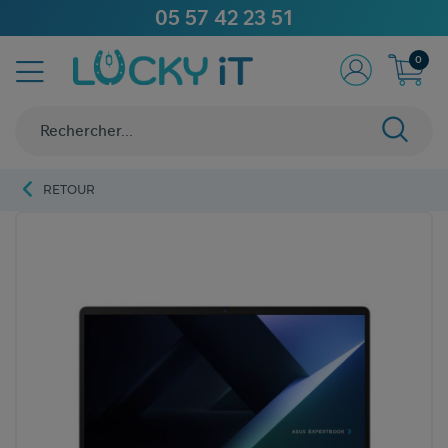
05 57 42 23 51
0
RETOUR