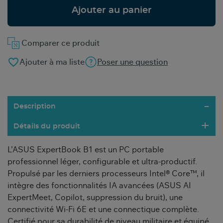
Ajouter au panier
Comparer ce produit
favorite_border
Ajouter à ma liste
Poser une question
Description
Détails du produit
L’ASUS ExpertBook B1 est un PC portable
professionnel léger, configurable et ultra-productif.
Propulsé par les derniers processeurs Intel® Core™, il
intègre des fonctionnalités IA avancées (ASUS AI
ExpertMeet, Copilot, suppression du bruit), une
connectivité Wi-Fi 6E et une connectique complète.
Certifié pour sa durabilité de niveau militaire et équipé