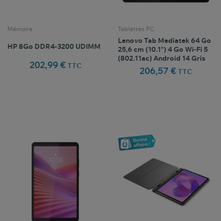
Mémoire
Tablettes PC
Lenovo Tab Mediatek 64 Go
HP 8Go DDR4-3200 UDIMM
25,6 cm (10.1") 4 Go Wi-Fi 5
(802.11ac) Android 14 Gris
202,99 €
TTC
206,57 €
TTC
Comparer ce
Comparer ce
favorite_border
favorite_border
Favoris
Favoris
produit
produit