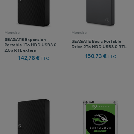
Mémoire
Mémoire
SEAGATE Expansion
SEAGATE Basic Portable
Portable 1To HDD USB3.0
Drive 2To HDD USB3.0 RTL
2.5p RTL extern
150,73 €
TTC
142,78 €
TTC
Comparer ce
Comparer ce
favorite_border
favorite_border
Favoris
Favoris
produit
produit