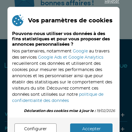
Rejeter
bonnes affaires !
Vos paramètres de cookies
JE M’INSCRIS MAINTENANT !
Pouvons-nous utiliser vos données à des
fins statistiques et pour vous proposer des
annonces personnalisées ?
Nos partenaires, notamment
Google
au travers
des services
Google Ads et Google Analytics
recueilleront ces données et utiliseront des
cookies pour mesurer les performances des
annonces et les personnaliser ainsi que pour
établir des statistiques sur le comportement des
visiteurs du site. Découvrez comment ces
32, avenue Haussmann
33390 BLAYE
Lundi
14h-18h
Mardi à vendredi
8h30-12h00 - 14h-18h
données sont utilisées sur notre
politique de
Le Samedi
9h30 - 12h30
confidentialité des données
Déclaration des cookies mise à jour le :
19/02/2026
Votre compte
Produits
Configurer
Accepter