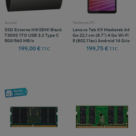
Accueil
Tablettes PC
SSD Externe HIKSEMI Black
Lenovo Tab K9 Mediatek 64
T300S 1TO USB 3.2 Type C
Go 22,1 cm (8.7") 4 Go Wi-Fi
500/560 MB/s
5 (802.11ac) Android 14 Gris
199,00 €
199,75 €
TTC
TTC
Comparer ce
Comparer ce
favorite_border
favorite_border
Favoris
Favoris
produit
produit