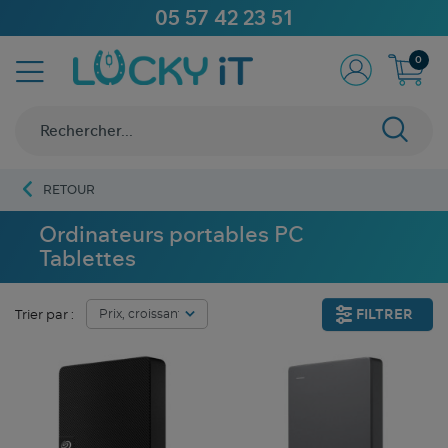
05 57 42 23 51
0
RETOUR
Ordinateurs portables PC
Tablettes
FILTRER
Trier par :