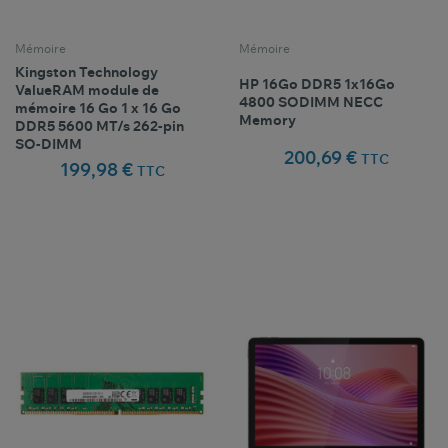
Mémoire
Mémoire
Kingston Technology
HP 16Go DDR5 1x16Go
ValueRAM module de
4800 SODIMM NECC
mémoire 16 Go 1 x 16 Go
Memory
DDR5 5600 MT/s 262-pin
SO-DIMM
200,69 €
TTC
199,98 €
TTC
Comparer ce
Comparer ce
favorite_border
favorite_border
Favoris
Favoris
produit
produit