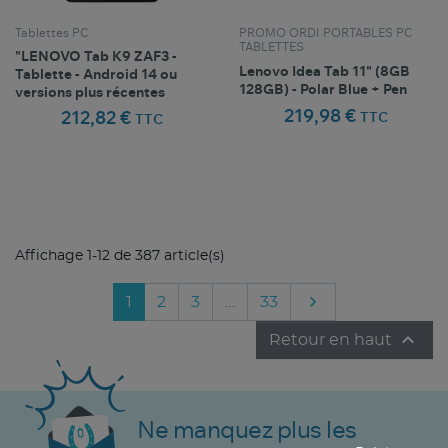
Tablettes PC
PROMO ORDI PORTABLES PC
TABLETTES
"LENOVO Tab K9 ZAF3 -
Lenovo Idea Tab 11" (8GB
Tablette - Android 14 ou
128GB) - Polar Blue + Pen
versions plus récentes
219,98 €
212,82 €
TTC
TTC
Comparer ce
Comparer ce
favorite_border
favorite_border
Favoris
Favoris
produit
produit
Affichage 1-12 de 387 article(s)

Suivant
1
2
3
…
33

Retour en haut
Ne manquez plus les