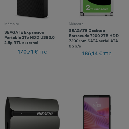
Mémoire
Mémoire
SEAGATE Desktop
SEAGATE Expansion
Barracuda 7200 2TB HDD
Portable 2To HDD USB3.0
7200rpm SATA serial ATA
2.5p RTL external
6Gb/s
170,71 €
TTC
186,14 €
TTC
Comparer ce
Comparer ce
favorite_border
favorite_border
Favoris
Favoris
produit
produit