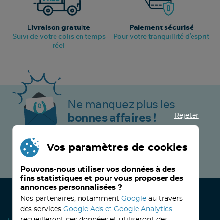
Livraison gratuite
Paiement sécurisé
Suivi de votre colis en temps
Pour votre tranquillité d’esprit
réel
Ne manquez plus les
Rejeter
bonnes affaires !
Vos paramètres de cookies
JE M’INSCRIS MAINTENANT !
Pouvons-nous utiliser vos données à des
fins statistiques et pour vous proposer des
annonces personnalisées ?
Nos partenaires, notamment
Google
au travers
des services
Google Ads et Google Analytics
recueilleront ces données et utiliseront des