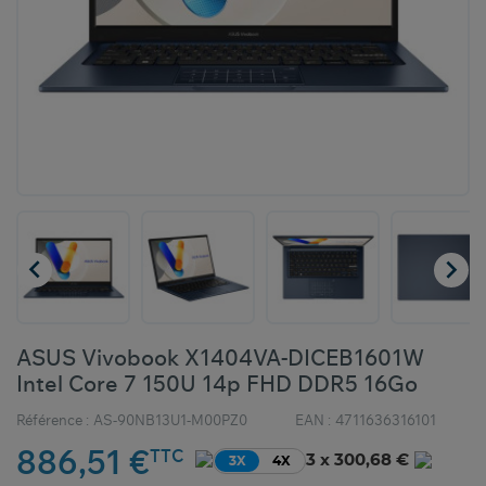


ASUS Vivobook X1404VA-DICEB1601W
Intel Core 7 150U 14p FHD DDR5 16Go
Référence :
AS-90NB13U1-M00PZ0
EAN :
4711636316101
886,51 €
TTC
3 x 300,68 €
3X
4X