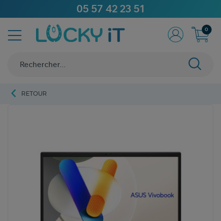
05 57 42 23 51
0
RETOUR