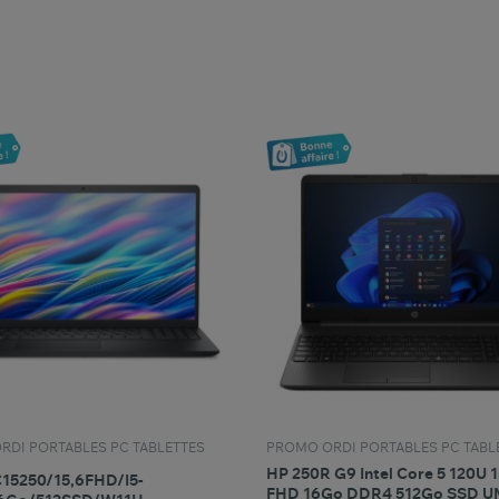
favorite_border
favorite_border
Comparer ce produit
Favoris
Comparer ce produit
Fav
RDI PORTABLES PC TABLETTES
PROMO ORDI PORTABLES PC TABL
HP 250R G9 Intel Core 5 120U 
15250/15,6FHD/I5-
FHD 16Go DDR4 512Go SSD 