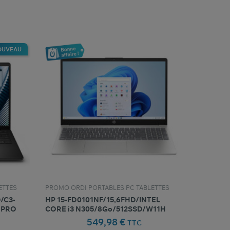
favorite_border
oris
Comparer ce produit
Favoris
OUVEAU
ETTES
PROMO ORDI PORTABLES PC TABLETTES
D/C3-
HP 15-FD0101NF/15,6FHD/INTEL
1PRO
CORE i3 N305/8Go/512SSD/W11H
549,98 €
TTC