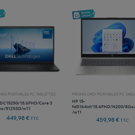
RDI PORTABLES PC TABLETTES
PROMO ORDI PORTABLES PC TABL
HP 15-
 DC15250/15.6FHD/Core 3
fd0164nf/15.6FHD/N200/8Go
Go/512SSD/w11
/w11
449,98 €
TTC
459,98 €
TTC