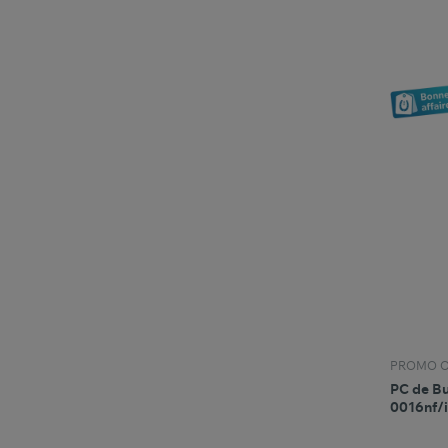
PROMO O
PC de B
0016nf/