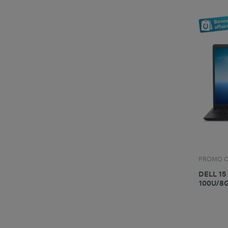
PROMO O
DELL 15
100U/8