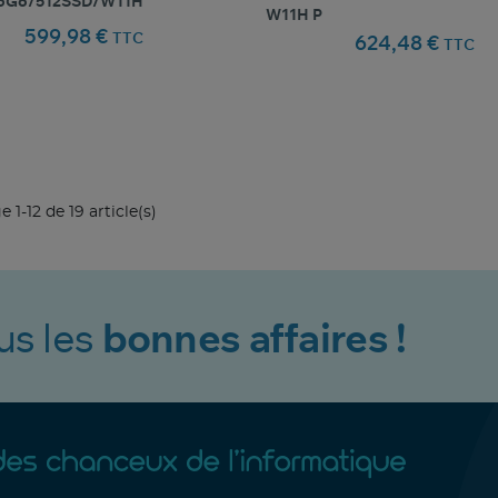
16Go/512SSD/W11H
W11H P
599,98 €
TTC
624,48 €
TTC
favorite_border
favorite_border
Comparer ce produit
Favoris
Comparer ce produit
Fav
 1-12 de 19 article(s)
us les
bonnes affaires !