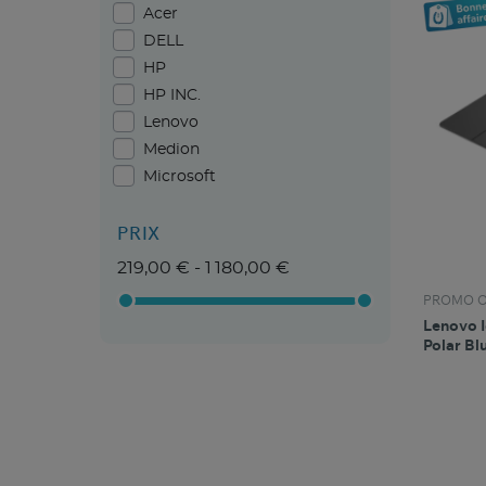
Acer
DELL
HP
HP INC.
Lenovo
Medion
Microsoft
PRIX
219,00 € - 1 180,00 €
PROMO O
Lenovo I
Polar Bl