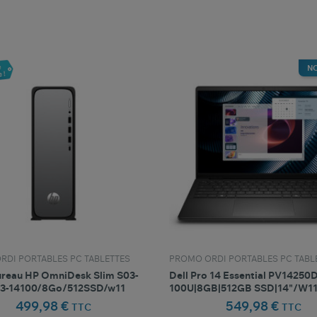
favorite_border
favorite_border
Comparer ce produit
Favoris
Comparer ce produit
Fav
N
RDI PORTABLES PC TABLETTES
PROMO ORDI PORTABLES PC TABL
ureau HP OmniDesk Slim S03-
Dell Pro 14 Essential PV14250
i3-14100/8Go/512SSD/w11
100U|8GB|512GB SSD|14"/W1
499,98 €
549,98 €
TTC
TTC