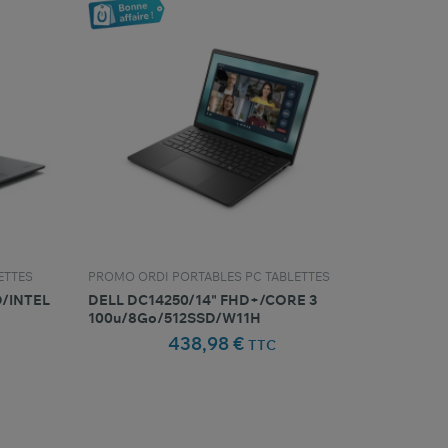
ETTES
PROMO ORDI PORTABLES PC TABLETTES
D/INTEL
DELL DC14250/14" FHD+/CORE 3
100u/8Go/512SSD/W11H
438,98 €
TTC
favorite_border
oris
Comparer ce produit
Favoris