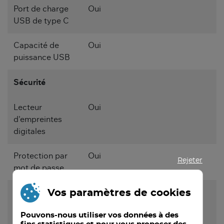
Port de charge
Oui
USB de type C
Capacité de
Oui
puissance USB
Sécurité
Lecteur
Oui
d'empreintes
digitales
Protection par
Oui
Rejeter
mot de passe
Vos paramètres de cookies
Protection avec
BIOS, Bouton marche
mot de passe
Pouvons-nous utiliser vos données à des