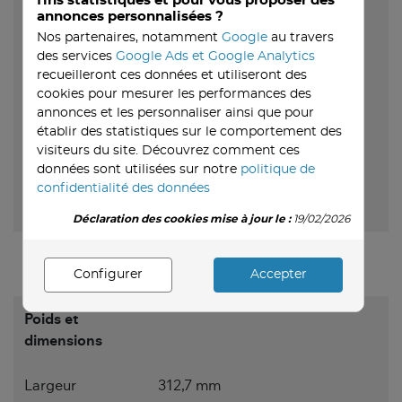
fins statistiques et pour vous proposer des
Certificat
annonces personnalisées ?
Nos partenaires, notamment
Google
au travers
Certificats de
CCC, RoHS, Federal
des services
Google Ads et Google Analytics
recueilleront ces données et utiliseront des
conformité
Communications Commission
cookies pour mesurer les performances des
(FCC), CE, BSMI
annonces et les personnaliser ainsi que pour
établir des statistiques sur le comportement des
Durabilité
visiteurs du site. Découvrez comment ces
données sont utilisées sur notre
politique de
Conformité à la
Oui
confidentialité des données
durabilité
Déclaration des cookies mise à jour le :
19/02/2026
Certificats de
ENERGY STAR, EPEAT, TCO,
durabilité
TCO10
Configurer
Accepter
Poids et
dimensions
Largeur
312,7 mm