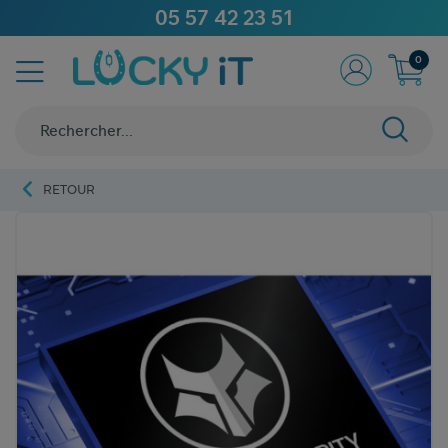
05 57 42 23 51
0
RETOUR