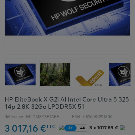
HP EliteBook X G2i AI Intel Core Ultra 5 325
14p 2.8K 32Go LPDDR5X 51
Référence :
HP-DM8Y8ETABF
EAN :
0826581291800
3 017,16 €
TTC
3 x 1017,89 €
3X
4X