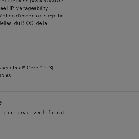
 coût total de possession de
rée HP Manageability
réation d’images et simplifie
elles, du BIOS, de la
seur Intel® Core™[2, 3]
ibles.
e
 ou au bureau avec le format