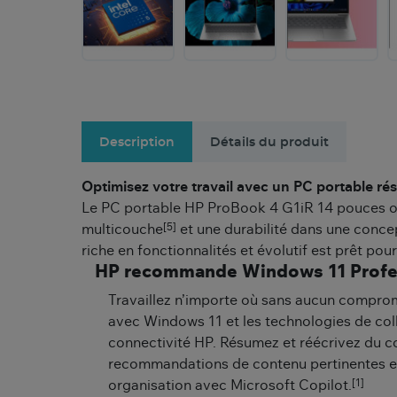
Description
Détails du produit
Optimisez votre travail avec un PC portable rési
Le PC portable HP ProBook 4 G1iR 14 pouces off
[5]
multicouche
et une durabilité dans une concep
riche en fonctionnalités et évolutif est prêt pou
HP recommande Windows 11 Profess
Travaillez n’importe où sans aucun compro
avec Windows 11 et les technologies de coll
connectivité HP. Résumez et réécrivez du c
recommandations de contenu pertinentes et
[1]
organisation avec Microsoft Copilot.