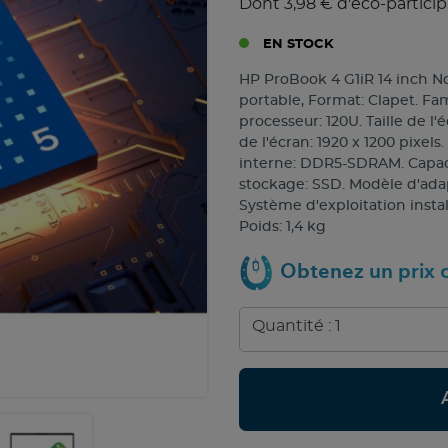
Dont 3,98 € d'éco-particip
EN STOCK
HP ProBook 4 G1iR 14 inch N
portable, Format: Clapet. Fam
processeur: 120U. Taille de l
de l'écran: 1920 x 1200 pixe
interne: DDR5-SDRAM. Capaci
stockage: SSD. Modèle d'adap
Système d'exploitation instal
Poids: 1,4 kg
Obtenez un prix c