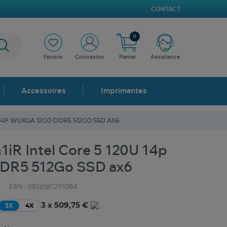
CONTACT
0
Favoris
Connexion
Panier
Assistance
Accessoires
Imprimantes
 14P WUXGA 12GO DDR5 512GO SSD AX6
iR Intel Core 5 120U 14p
DR5 512Go SSD ax6
EAN :
0826581291084
3 x 509,75 €
3X
4X