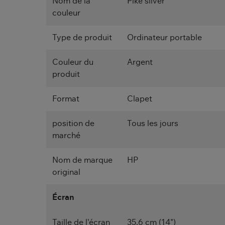
Nom de la
Pike silver
couleur
Type de produit
Ordinateur portable
Couleur du
Argent
produit
Format
Clapet
position de
Tous les jours
marché
Nom de marque
HP
original
Écran
Taille de l'écran
35,6 cm (14")