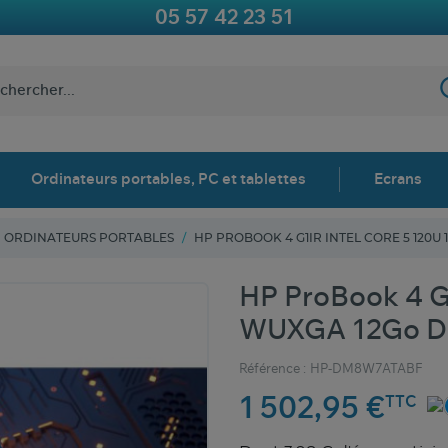
05 57 42 23 51
Ordinateurs portables, PC et tablettes
Ecrans
ORDINATEURS PORTABLES
HP PROBOOK 4 G1IR INTEL CORE 5 120U
HP ProBook 4 G1
WUXGA 12Go D
Référence :
HP-DM8W7ATABF
1 502,95 €
TTC