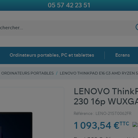
05 57 42 23 51
Ordinateurs portables, PC et tablettes
Ecrans
ORDINATEURS PORTABLES
LENOVO THINKPAD E16 G3 AMD RYZEN 5 
LENOVO ThinkP
230 16p WUXGA
Référence :
LENO-21ST0062FR
1 093,54 €
TTC