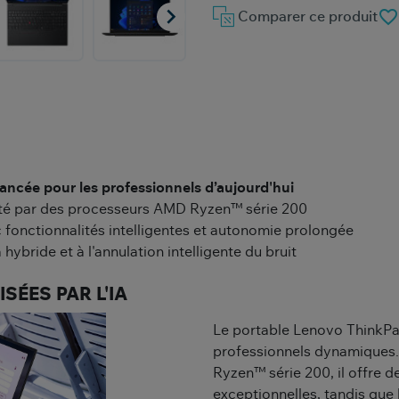

favorite_border
Comparer ce produit
vancée pour les professionnels d’aujourd'hui
enté par des processeurs AMD Ryzen™ série 200
 fonctionnalités intelligentes et autonomie prolongée
ybride et à l'annulation intelligente du bruit
SÉES PAR L'IA
Le portable Lenovo ThinkPa
professionnels dynamiques
Ryzen™ série 200, il offre 
exceptionnelles, tandis que l