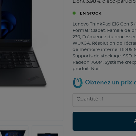
Dont 3,98 € d'éco-particip
EN STOCK
Lenovo ThinkPad E16 Gen 3 (
Format: Clapet. Famille de 
230, Fréquence du processeur:
WUXGA, Résolution de l'écran
de mémoire interne: DDR5-SD
Supports de stockage: SSD. 
Radeon 760M. Système d'explo
produit: Noir
Obtenez un prix c