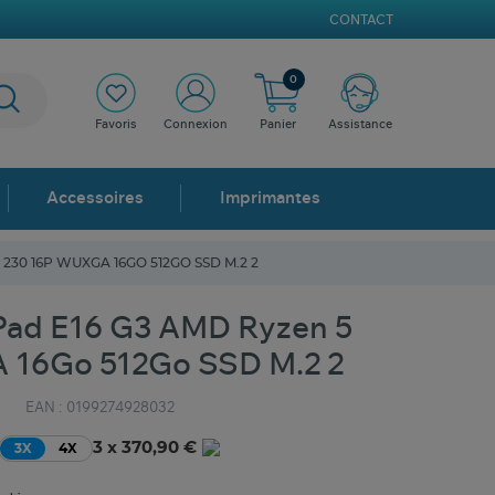
CONTACT
0
Favoris
Connexion
Panier
Assistance
Accessoires
Imprimantes
230 16P WUXGA 16GO 512GO SSD M.2 2
ad E16 G3 AMD Ryzen 5
 16Go 512Go SSD M.2 2
EAN :
0199274928032
3 x 370,90 €
3X
4X