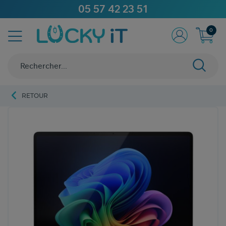
05 57 42 23 51
0
RETOUR