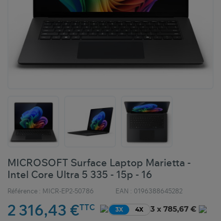
MICROSOFT Surface Laptop Marietta -
Intel Core Ultra 5 335 - 15p - 16
Référence :
MICR-EP2-50786
EAN :
0196388645282
2 316,43 €
TTC
3 x 785,67 €
3X
4X