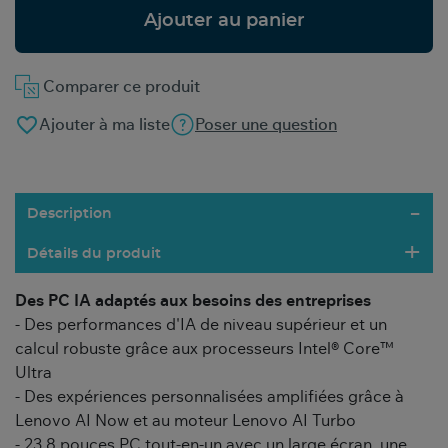
Ajouter au panier
Comparer ce produit
favorite_border
Ajouter à ma liste
Poser une question
Description
Détails du produit
Des PC IA adaptés aux besoins des entreprises
- Des performances d'IA de niveau supérieur et un
calcul robuste grâce aux processeurs Intel® Core™
Ultra
- Des expériences personnalisées amplifiées grâce à
Lenovo AI Now et au moteur Lenovo AI Turbo
- 23,8 pouces PC tout-en-un avec un large écran, une