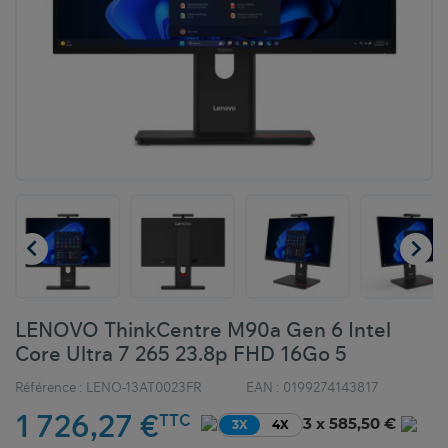


LENOVO ThinkCentre M90a Gen 6 Intel
Core Ultra 7 265 23.8p FHD 16Go 5
Référence :
LENO-13AT0023FR
EAN :
0199274143817
1 726,27 €
TTC
3 x 585,50 €
3X
4X