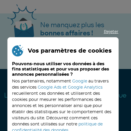
Ne manquez plus les
Rejeter
bonnes affaires !
Vos paramètres de cookies
JE M’INSCRIS MAINTENANT !
Pouvons-nous utiliser vos données à des
fins statistiques et pour vous proposer des
annonces personnalisées ?
Nos partenaires, notamment
Google
au travers
des services
Google Ads et Google Analytics
recueilleront ces données et utiliseront des
cookies pour mesurer les performances des
annonces et les personnaliser ainsi que pour
établir des statistiques sur le comportement des
visiteurs du site. Découvrez comment ces
32, avenue Haussmann
33390 BLAYE
Lundi
14h-18h
Mardi à vendredi
8h30-12h00 - 14h-18h
données sont utilisées sur notre
politique de
Le Samedi
9h30 - 12h30
confidentialité des données