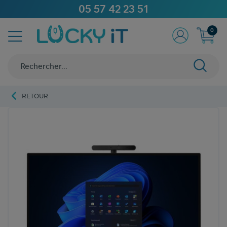
05 57 42 23 51
0
RETOUR