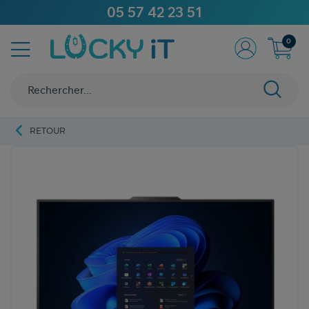
05 57 42 23 51
0
RETOUR