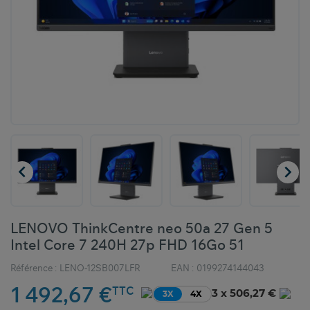


LENOVO ThinkCentre neo 50a 27 Gen 5
Intel Core 7 240H 27p FHD 16Go 51
Référence :
LENO-12SB007LFR
EAN :
0199274144043
1 492,67 €
TTC
3 x 506,27 €
3X
4X