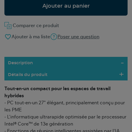
Ajouter au panier
Comparer ce produit
favorite_border
Ajouter à ma liste
Poser une question
Description
Détails du produit
Tout-en-un compact pour les espaces de travail
hybrides
- PC tout-en-un 27" élégant, principalement conçu pour
les PME
- L'informatique ultrarapide optimisée par le processeur
Intel® Core™ de 13e génération
- Fonctions de réunion intelligentes assistées par l'IA