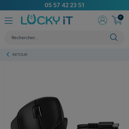
05 57 42 23 51
0
RETOUR