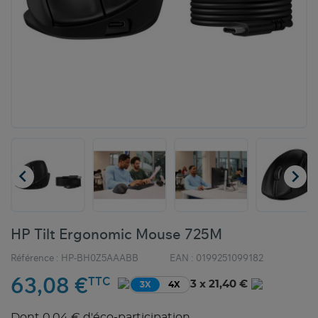


HP Tilt Ergonomic Mouse 725M
Référence :
HP-BH0Z5AAABB
EAN :
0199251099182
63,08 €
TTC
3 x 21,40 €
3X
4X
Dont 0,04 € d'éco-participation