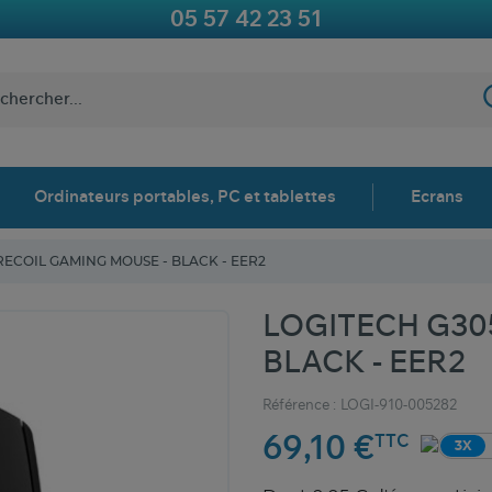
05 57 42 23 51
Ordinateurs portables, PC et tablettes
Ecrans
RECOIL GAMING MOUSE - BLACK - EER2
LOGITECH G305
BLACK - EER2
Référence :
LOGI-910-005282
69,10 €
TTC
3X