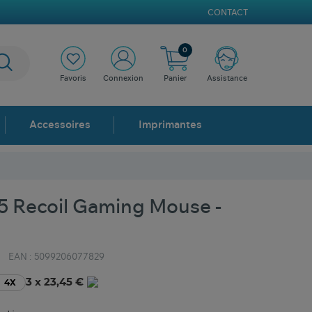
CONTACT
0
Favoris
Connexion
Panier
Assistance
Accessoires
Imprimantes
 Recoil Gaming Mouse -
EAN :
5099206077829
3 x 23,45 €
4X