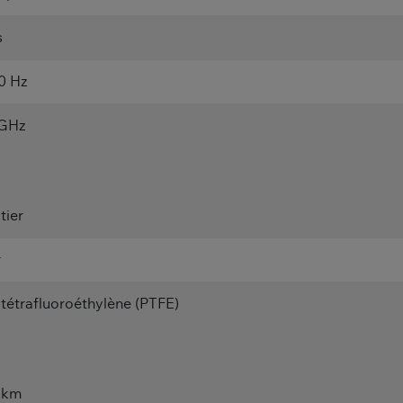
s
0 Hz
 GHz
tier
r
tétrafluoroéthylène (PTFE)
 km