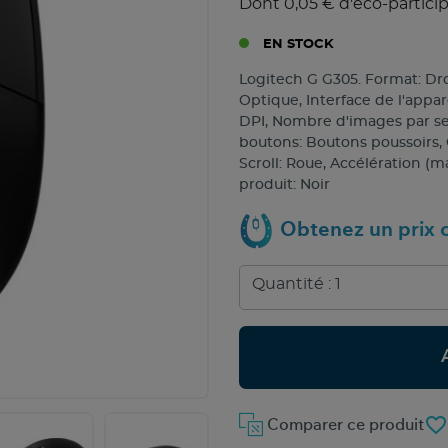
Dont 0,05 € d'éco-partici
EN STOCK
Logitech G G305. Format: Dr
Optique, Interface de l'appar
DPI, Nombre d'images par se
boutons: Boutons poussoirs,
Scroll: Roue, Accélération (m
produit: Noir
Obtenez un prix c
favorite_border
Comparer ce produit