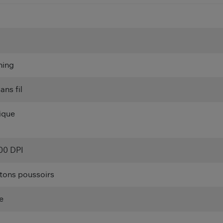
ing
ans fil
ique
00 DPI
tons poussoirs
e