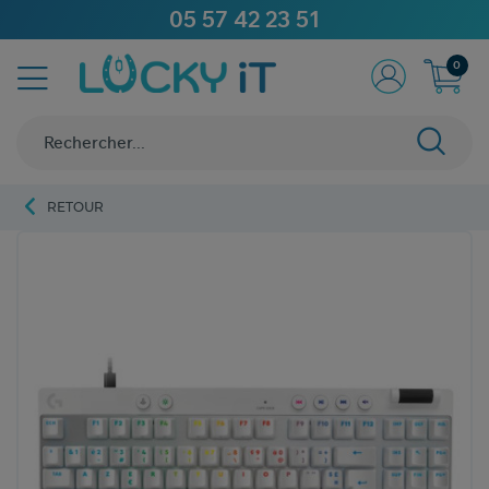
05 57 42 23 51
0
RETOUR