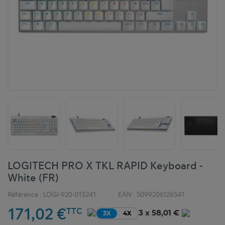
LOGITECH PRO X TKL RAPID Keyboard -
White (FR)
Référence :
LOGI-920-013241
EAN :
5099206126541
171,02 €
TTC
3 x 58,01 €
3X
4X