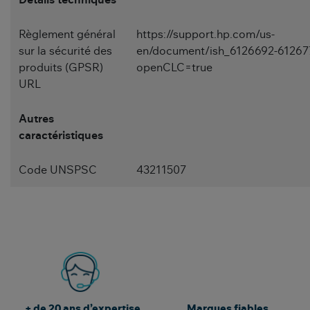
Règlement général
https://support.hp.com/us-
sur la sécurité des
en/document/ish_6126692-61267
produits (GPSR)
openCLC=true
URL
Autres
caractéristiques
Code UNSPSC
43211507
+ de 20 ans d’expertise
Marques fiables