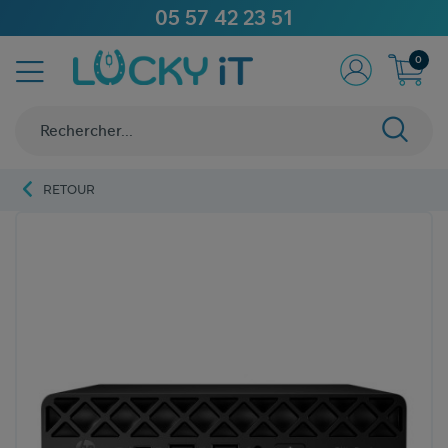
05 57 42 23 51
0
RETOUR