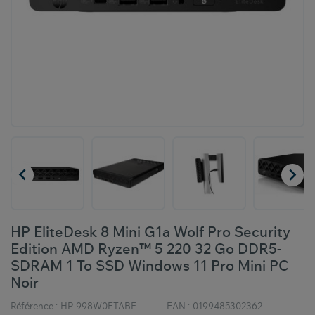


HP EliteDesk 8 Mini G1a Wolf Pro Security
Edition AMD Ryzen™ 5 220 32 Go DDR5-
SDRAM 1 To SSD Windows 11 Pro Mini PC
Noir
Référence :
HP-998W0ETABF
EAN :
0199485302362