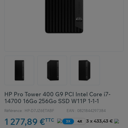
HP Pro Tower 400 G9 PCI Intel Core i7-
14700 16Go 256Go SSD W11P 1-1-1
Référence :
HP-D7JZ6ETABF
EAN :
0821844297384
1 277,89 €
TTC
3 x 433,43 €
3X
4X