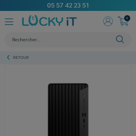
05 57 42 23 51
0
RETOUR