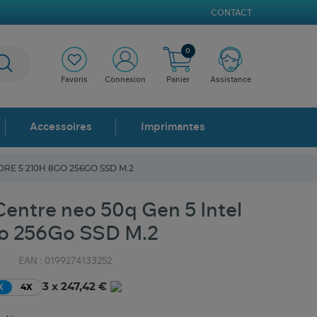
CONTACT
0
Favoris
Connexion
Panier
Assistance
Accessoires
Imprimantes
RE 5 210H 8GO 256GO SSD M.2
ntre neo 50q Gen 5 Intel
o 256Go SSD M.2
EAN :
0199274133252
3 x 247,42 €
X
4X