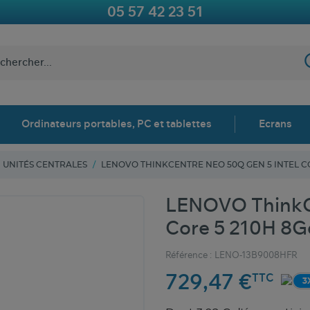
05 57 42 23 51
Ordinateurs portables, PC et tablettes
Ecrans
UNITÉS CENTRALES
LENOVO THINKCENTRE NEO 50Q GEN 5 INTEL CO
LENOVO ThinkCe
Core 5 210H 8G
Référence :
LENO-13B9008HFR
729,47 €
TTC
3