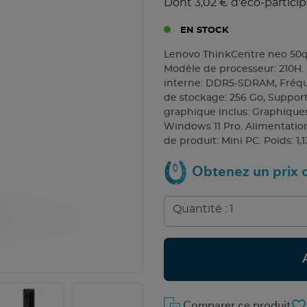
Dont 3,02 € d'éco-particip
EN STOCK
Lenovo ThinkCentre neo 50q G
Modèle de processeur: 210H.
interne: DDR5-SDRAM, Fréqu
de stockage: 256 Go, Suppor
graphique inclus: Graphiques 
Windows 11 Pro. Alimentation
de produit: Mini PC. Poids: 1,
Obtenez un prix c
favorite_border
Comparer ce produit