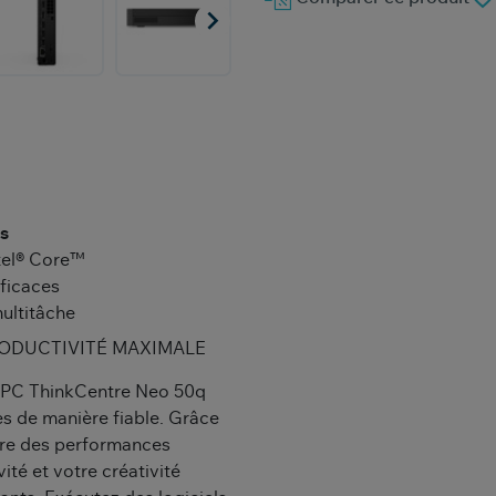

s
ntel® Core™
ficaces
ultitâche
RODUCTIVITÉ MAXIMALE
e PC ThinkCentre Neo 50q
s de manière fiable. Grâce
offre des performances
ité et votre créativité