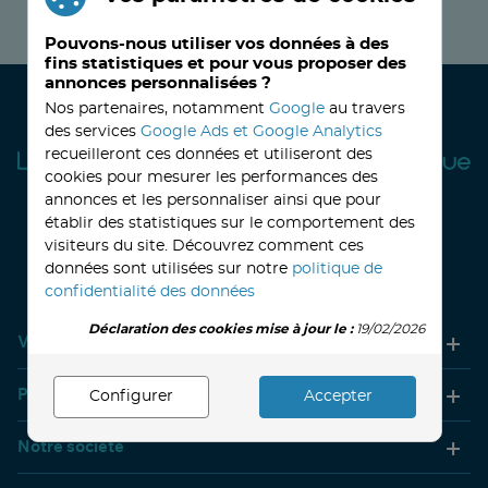
JE M’INSCRIS MAINTENANT !
Pouvons-nous utiliser vos données à des
fins statistiques et pour vous proposer des
annonces personnalisées ?
Nos partenaires, notamment
Google
au travers
des services
Google Ads et Google Analytics
recueilleront ces données et utiliseront des
cookies pour mesurer les performances des
annonces et les personnaliser ainsi que pour
établir des statistiques sur le comportement des
visiteurs du site. Découvrez comment ces
32, avenue Haussmann
33390 BLAYE
Lundi
14h-18h
Mardi à vendredi
8h30-12h00 - 14h-18h
données sont utilisées sur notre
politique de
Le Samedi
9h30 - 12h30
confidentialité des données
Déclaration des cookies mise à jour le :
19/02/2026
Votre compte
Produits
Configurer
Accepter
Notre société