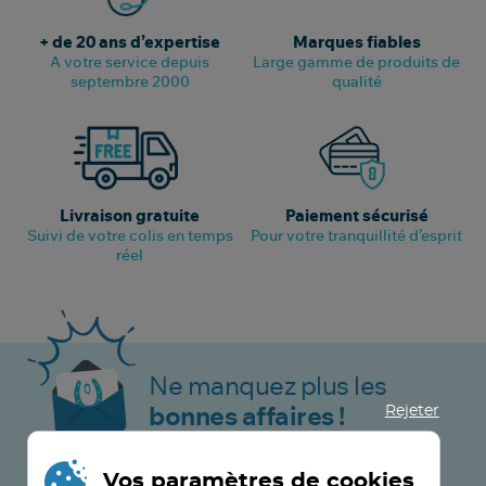
+ de 20 ans d’expertise
Marques fiables
A votre service depuis
Large gamme de produits de
septembre 2000
qualité
Livraison gratuite
Paiement sécurisé
Suivi de votre colis en temps
Pour votre tranquillité d’esprit
réel
Ne manquez plus les
Rejeter
bonnes affaires !
Vos paramètres de cookies