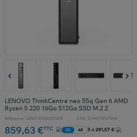


LENOVO ThinkCentre neo 55q Gen 6 AMD
Ryzen 5 220 16Go 512Go SSD M.2 2
Référence :
LENO-13GN001SFR
EAN :
0199274131906
859,63 €
TTC
3 x 291,57 €
3X
4X