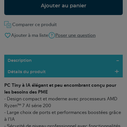
Ajouter au panier
Comparer ce produit
favorite_border
Ajouter à ma liste
Poser une question
Description
Détails du produit
PC Tiny à IA élégant et peu encombrant conçu pour
les besoins des PME
- Design compact et moderne avec processeurs AMD
Ryzen™ 7 AI série 200
- Large choix de ports et performances boostées grâce
à l’IA
- Sécurité de niveau professionnel avec fonctionnalités