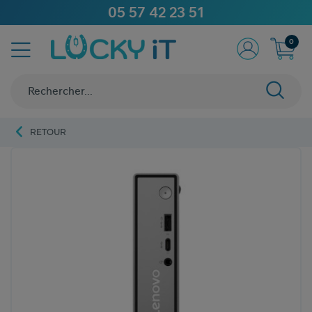
05 57 42 23 51
0
RETOUR