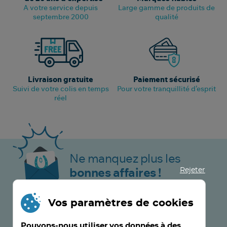
A votre service depuis
Large gamme de produits de
septembre 2000
qualité
Livraison gratuite
Paiement sécurisé
Suivi de votre colis en temps
Pour votre tranquillité d’esprit
réel
Ne manquez plus les
Rejeter
bonnes affaires !
Vos paramètres de cookies
JE M’INSCRIS MAINTENANT !
Pouvons-nous utiliser vos données à des