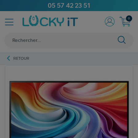
05 57 42 23 51
0
RETOUR