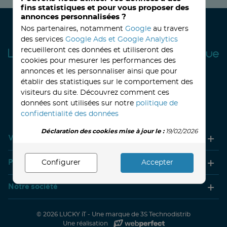
fins statistiques et pour vous proposer des
annonces personnalisées ?
Nos partenaires, notamment
Google
au travers
des services
Google Ads et Google Analytics
recueilleront ces données et utiliseront des
cookies pour mesurer les performances des
annonces et les personnaliser ainsi que pour
établir des statistiques sur le comportement des
visiteurs du site. Découvrez comment ces
32, avenue Haussmann
33390 BLAYE
Lundi
14h-18h
Mardi à vendredi
8h30-12h00 - 14h-18h
données sont utilisées sur notre
politique de
Le Samedi
9h30 - 12h30
confidentialité des données
Déclaration des cookies mise à jour le :
19/02/2026
Votre compte
Produits
Configurer
Accepter
Notre société
© 2026
LUCKY iT -
Une marque de 3S Technodistrib
Une réalisation