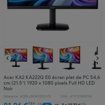


Acer KA2 KA222Q E0 écran plat de PC 54,6
cm (21.5") 1920 x 1080 pixels Full HD LED
Noir
Référence :
ACER-UM.WX2EE.013
EAN :
4711121989766
TTC