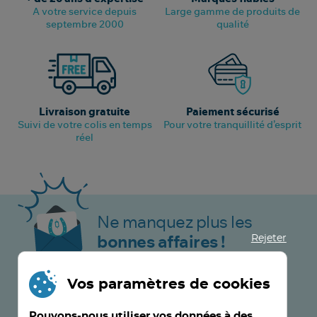
A votre service depuis
Large gamme de produits de
septembre 2000
qualité
Livraison gratuite
Paiement sécurisé
Suivi de votre colis en temps
Pour votre tranquillité d’esprit
réel
Ne manquez plus les
Rejeter
bonnes affaires !
Vos paramètres de cookies
JE M’INSCRIS MAINTENANT !
Pouvons-nous utiliser vos données à des