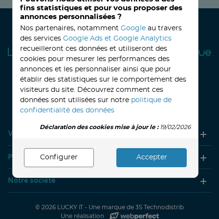
fins statistiques et pour vous proposer des
annonces personnalisées ?
Nos partenaires, notamment
Google
au travers
des services
Google Ads et Google Analytics
recueilleront ces données et utiliseront des
cookies pour mesurer les performances des
annonces et les personnaliser ainsi que pour
établir des statistiques sur le comportement des
visiteurs du site. Découvrez comment ces
32, avenue Haussmann
33390 BLAYE
Lundi
14h-18h
Mardi à vendredi
8h30-12h00 - 14h-18h
données sont utilisées sur notre
politique de
Le Samedi
9h30 - 12h30
confidentialité des données
Déclaration des cookies mise à jour le :
19/02/2026
Votre compte
Produits
Configurer
Accepter
Notre société
© 2026
LUCKY iT -
Une marque de 3S Technodistrib
Une réalisation