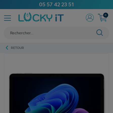
05 57 42 23 51
0
RETOUR